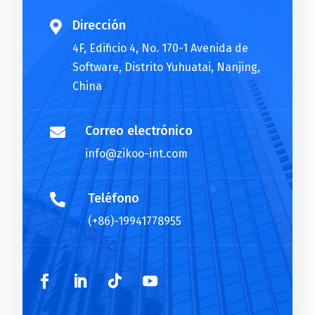
v
e
Dirección

:
4F, Edificio 4, No. 170-1 Avenida de
Software, Distrito Yuhuatai, Nanjing,
China
Correo electrónico

info@zikoo-int.com
Teléfono

(+86)-19941778955