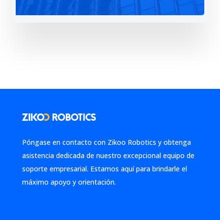
Póngase en contacto con Zikoo Robotics y obtenga
asistencia dedicada de nuestro excepcional equipo de
soporte empresarial. Estamos aquí para brindarle el
máximo apoyo y orientación.