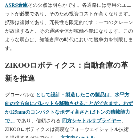
ASRS倉庫
その欠点は明らかです。各通路には専用のユニ
ットが必要であり、そのため投資コストが高くなります。
拡張は複雑であり、冗長性も限定的です：一つのクレーン
が故障すると、その通路全体が稼働不能になります。この
ような弱点は、知能倉庫の時代において競争力を制限しま
す。
ZIKOOロボティクス：自動倉庫の革
新を推進
として設計・製造したこの製品は、水平方
グローバルな
向の全方向にパレットを移動させることができます。わず
か125mmのコンパクトなボディ高さと1.5トンの積載能力
で、
四方シャトルサプライヤー
であり、信頼される
、
ZIKOOロボティクスは高度なフォーウェイシャトル技術
六方向シャトル
を提供するだけでなく、
.