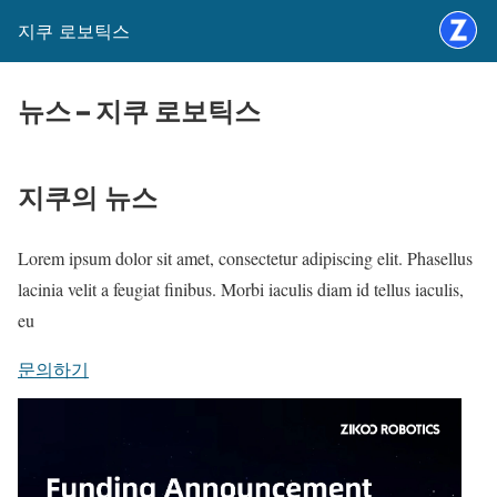
지쿠 로보틱스
뉴스 – 지쿠 로보틱스
지쿠의 뉴스
Lorem ipsum dolor sit amet, consectetur adipiscing elit. Phasellus
lacinia velit a feugiat finibus. Morbi iaculis diam id tellus iaculis,
eu
문의하기