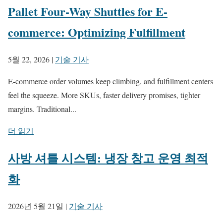
Pallet Four-Way Shuttles for E-
commerce: Optimizing Fulfillment
5월 22, 2026
|
기술 기사
E-commerce order volumes keep climbing, and fulfillment centers
feel the squeeze. More SKUs, faster delivery promises, tighter
margins. Traditional...
더 읽기
사방 셔틀 시스템: 냉장 창고 운영 최적
화
2026년 5월 21일
|
기술 기사