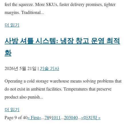
feel the squeeze. More SKUs, faster delivery promises, tighter
margins. Traditional...
더 읽기
사방 셔틀 시스템: 냉장 창고 운영 최적
화
2026년 5월 21일
|
기술 기사
Operating a cold storage warehouse means solving problems that
do not exist in ambient facilities. Temperatures that preserve
product also punish...
더 읽기
Page 9 of 40
« First
«
...
7
8
9
10
11
...
20
30
40
...
»
마지막 »