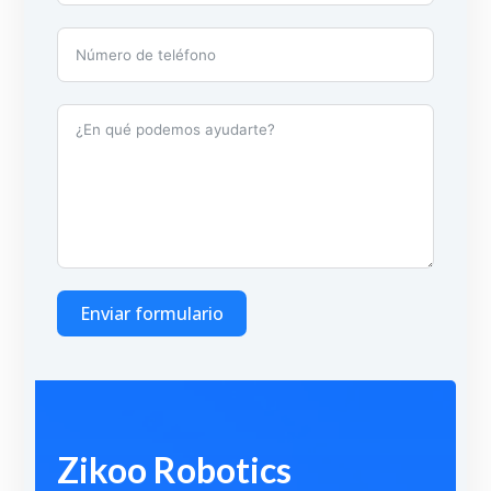
Enviar formulario
A
l
t
Zikoo Robotics
e
r