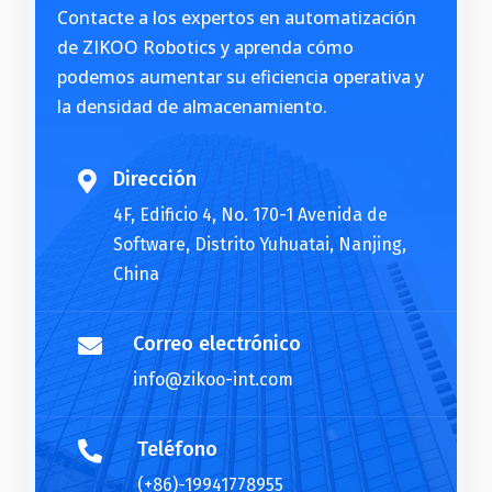
Contacte a los expertos en automatización
n
de ZIKOO Robotics y aprenda cómo
a
podemos aumentar su eficiencia operativa y
t
la densidad de almacenamiento.
i
v
e
Dirección

:
4F, Edificio 4, No. 170-1 Avenida de
Software, Distrito Yuhuatai, Nanjing,
China
Correo electrónico

info@zikoo-int.com
Teléfono

(+86)-19941778955