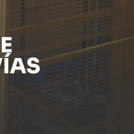
E
VÍAS