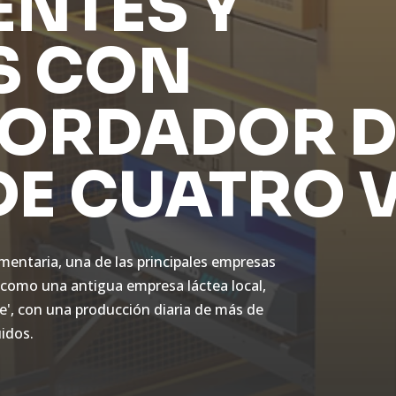
ENTES Y
S CON
ORDADOR D
DE CUATRO 
imentaria, una de las principales empresas
 como una antigua empresa láctea local,
he', con una producción diaria de más de
uidos.