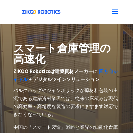
スマート倉庫管理の
高速化
ZIKOO Roboticsは建築資材メーカーに
四方向シ
ャトル
+ デジタルツインソリューション
バルクバッグやジャンボサックが原材料包装の主
流である建築資材業界では、従来の床積みは現代
の高効率・高精度な製造の要求にますます対応で
きなくなっている。
中国の「スマート製造」戦略と業界の知能化倉庫