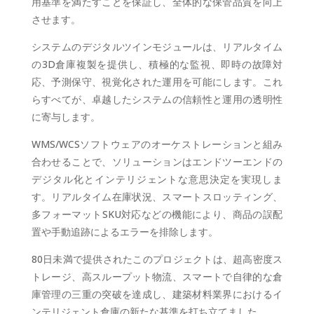
用基準を満たすことを保証し、全体的な保管品質を向上
させます。
システムのデジタルツインモジュールは、リアルタイム
の3D倉庫複製を提供し、積極的な監視、即時の故障対
応、予測保守、視覚化された運用を可能にします。これ
らすべてが、卓越したシステムの信頼性と運用の透明性
に寄与します。
WMS/WCSソフトウェアのオーケストレーションと組み
合わせることで、ソリューションはエンドツーエンドの
デジタル化とインテリジェントな意思決定を実現しま
す。リアルタイム在庫状況、スマートスロッティング、
多フォーマットSKU対応などの機能により、商品の誤配
置や手動追跡によるエラーを排除します。
80日未満で提供されたこのプロジェクトは、超高密度ス
トレージ、高スループット物流、スマートで自律的な倉
庫管理の三重の突破を達成し、建築材料業界におけるイ
ンテリジェント倉庫の新たな基準を打ち立てました。