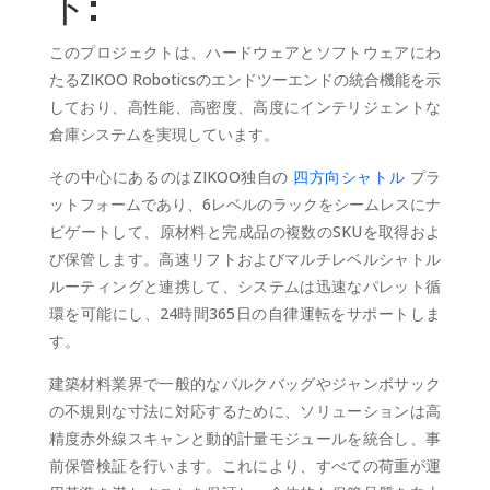
ト:
このプロジェクトは、ハードウェアとソフトウェアにわ
たるZIKOO Roboticsのエンドツーエンドの統合機能を示
しており、高性能、高密度、高度にインテリジェントな
倉庫システムを実現しています。
その中心にあるのはZIKOO独自の
四方向シャトル
プラ
ットフォームであり、6レベルのラックをシームレスにナ
ビゲートして、原材料と完成品の複数のSKUを取得およ
び保管します。高速リフトおよびマルチレベルシャトル
ルーティングと連携して、システムは迅速なパレット循
環を可能にし、24時間365日の自律運転をサポートしま
す。
建築材料業界で一般的なバルクバッグやジャンボサック
の不規則な寸法に対応するために、ソリューションは高
精度赤外線スキャンと動的計量モジュールを統合し、事
前保管検証を行います。これにより、すべての荷重が運