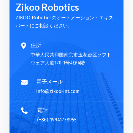
Zikoo Robotics
e
r
ZIKOO Roboticsのオートメーション・エキス
n
パートにご相談ください。
a
t
i
住所

v
中華人民共和国南京市玉花台区ソフト
e
ウェア大道170-1号4棟4階
:
電子メール

info@zikoo-int.com
電話

(+86)-19941778955