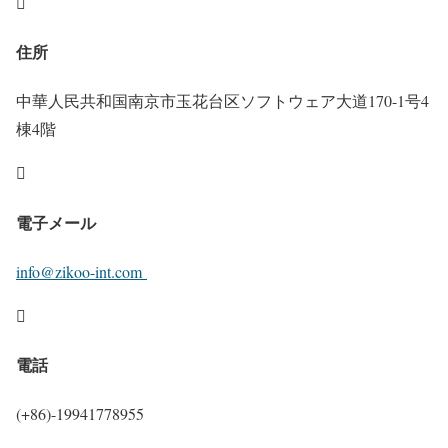

住所
中華人民共和国南京市玉花台区ソフトウェア大道170-1号4
棟4階

電子メール
info@zikoo-int.com

電話
(+86)-19941778955