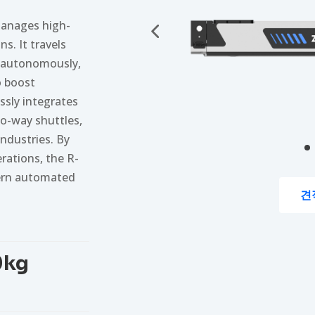
manages high-
s. It travels
ts autonomously,
o boost
ssly integrates
o-way shuttles,
industries. By
erations, the R-
ern automated
견
0kg