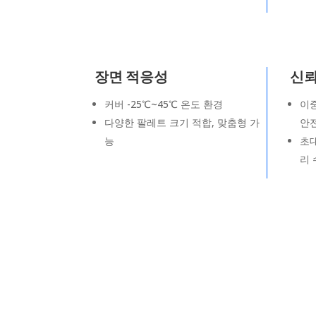
장면 적응성
신뢰
커버 -25℃~45℃ 온도 환경
이중
다양한 팔레트 크기 적합, 맞춤형 가
안
능
초대
리