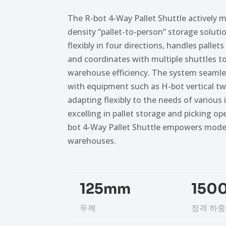
The R-bot 4-Way Pallet Shuttle actively 
density “pallet-to-person” storage solution
flexibly in four directions, handles palle
and coordinates with multiple shuttles t
warehouse efficiency. The system seamle
with equipment such as H-bot vertical tw
adapting flexibly to the needs of various 
excelling in pallet storage and picking op
bot 4-Way Pallet Shuttle empowers mod
warehouses.
125mm
150
두께
정격 하중