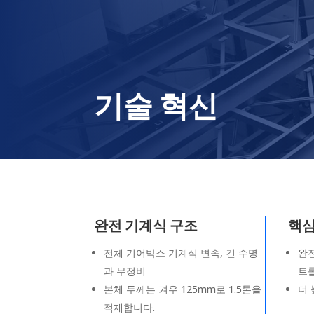
기술 혁신
완전 기계식 구조
핵심
전체 기어박스 기계식 변속, 긴 수명
완전
과 무정비
트
본체 두께는 겨우 125mm로 1.5톤을
더 
적재합니다.