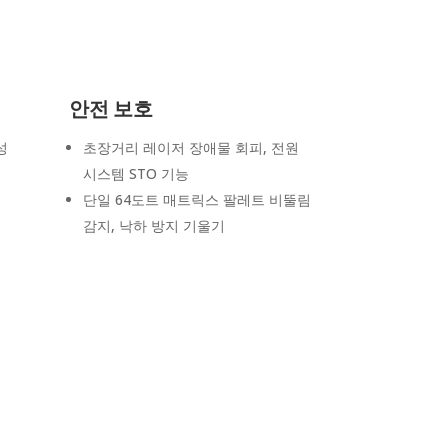
안전 보호
성
초장거리 레이저 장애물 회피, 전원
시스템 STO 기능
단일 64도트 매트릭스 팔레트 비뚤림
감지, 낙하 방지 기울기