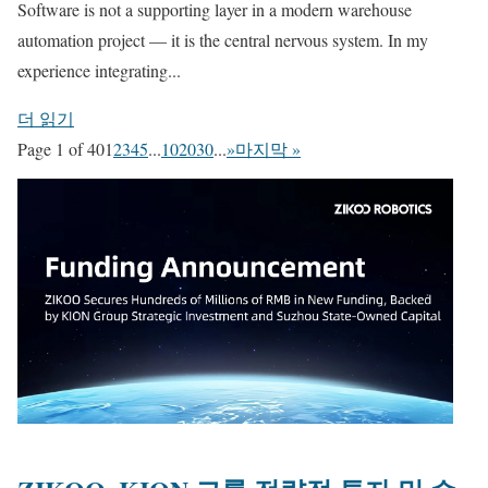
Software is not a supporting layer in a modern warehouse
automation project — it is the central nervous system. In my
experience integrating...
더 읽기
Page 1 of 40
1
2
3
4
5
...
10
20
30
...
»
마지막 »