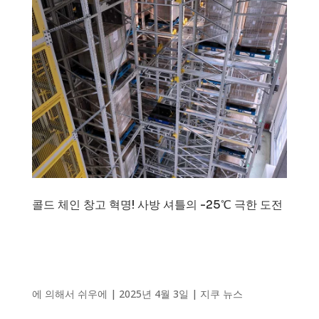
콜드 체인 창고 혁명! 사방 셔틀의 -25℃ 극한 도전
에 의해서
쉬우에
|
2025년 4월 3일
|
지쿠 뉴스