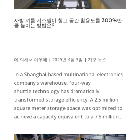
사방 셔틀 시스템이 창고 공간 활용도를 300%만
큼 높이는 방법은?
에 의해서
쉬우에
|
2025년 4월 3일
|
지쿠 뉴스
In a Shanghai-based multinational electronics
company’s warehouse, four-way
shuttle technology has dramatically
transformed storage efficiency. A 2.5 million
square meter storage space was optimized to
achieve a capacity equivalent to a 7.5 million...