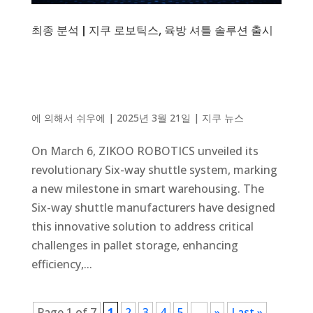
최종 분석 | 지쿠 로보틱스, 육방 셔틀 솔루션 출시
에 의해서
쉬우에
|
2025년 3월 21일
|
지쿠 뉴스
On March 6, ZIKOO ROBOTICS unveiled its
revolutionary Six-way shuttle system, marking
a new milestone in smart warehousing. The
Six-way shuttle manufacturers have designed
this innovative solution to address critical
challenges in pallet storage, enhancing
efficiency,...
Page 1 of 7
1
2
3
4
5
...
»
Last »