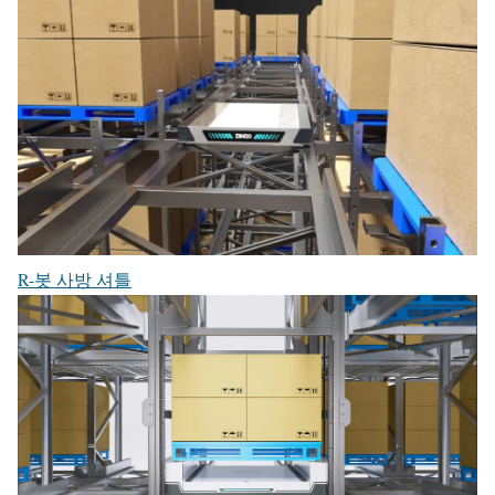
R-봇 사방 셔틀