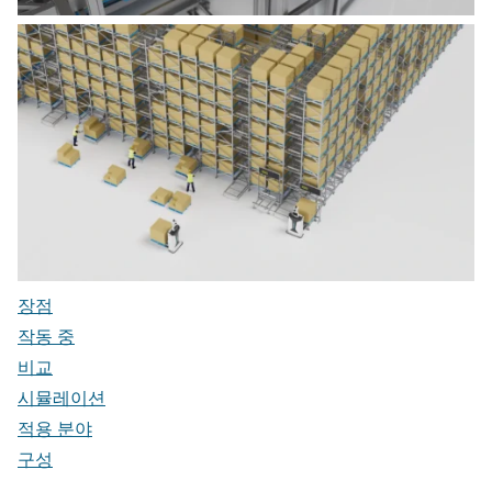
장점
작동 중
비교
시뮬레이션
적용 분야
구성