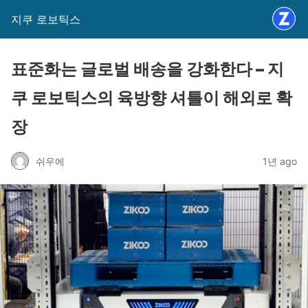
지쿠 로보틱스
표준화는 글로벌 배송을 강화한다 – 지
쿠 로보틱스의 육방향 셔틀이 해외로 확
장
쉬우에
1년 ago