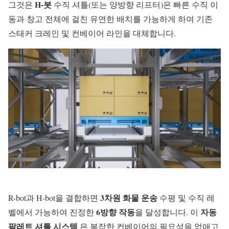
H-봇
그것은
수직 셔틀(또는 양방향 리프터)은 빠른 수직 이
동과 창고 전체에 걸친 유연한 배치를 가능하게 하여 기존
스태커 크레인 및 컨베이어 라인을 대체합니다.
3차원 화물 운송
R-bot과 H-bot을 결합하면
수평 및 수직 레
6방향 작동
자동
벨에서 가능하여 진정한
을 달성합니다. 이
팔레트 셔틀 시스템
은 복잡한 컨베이어의 필요성을 없애고