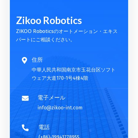
l
t
Zikoo Robotics
e
r
ZIKOO Roboticsのオートメーション・エキス
n
パートにご相談ください。
a
t
i
住所

v
中華人民共和国南京市玉花台区ソフト
e
ウェア大道170-1号4棟4階
:
電子メール

info@zikoo-int.com
電話

(+86)-19941778955