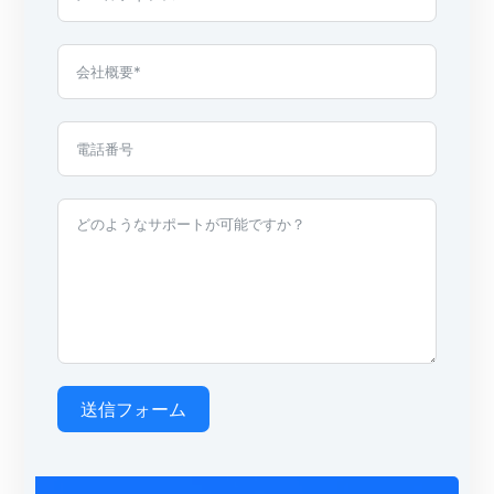
送信フォーム
A