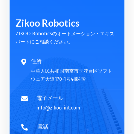
l
t
Zikoo Robotics
e
r
ZIKOO Roboticsのオートメーション・エキス
n
パートにご相談ください。
a
t
i
住所

v
中華人民共和国南京市玉花台区ソフト
e
ウェア大道170-1号4棟4階
:
電子メール

info@zikoo-int.com
電話
