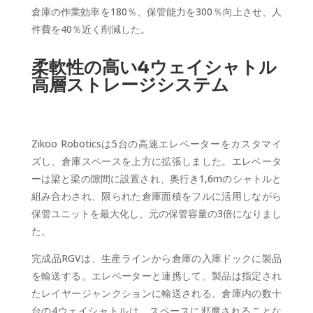
倉庫の作業効率を180％、保管能力を300％向上させ、人
件費を40％近く削減した。
柔軟性の高い4ウェイシャトル
高層ストレージシステム
Zikoo Roboticsは5台の高速エレベーターをカスタマイ
ズし、倉庫スペースを上方に拡張しました。エレベータ
ーは梁と梁の隙間に設置され、奥行き1,6mのシャトルと
組み合わされ、限られた倉庫面積をフルに活用しながら
保管ユニットを最大化し、元の保管容量の3倍になりまし
た。
完成品RGVは、生産ラインから倉庫の入庫ドックに製品
を輸送する。エレベーターと連携して、製品は指定され
たレイヤージャンクションに輸送される。倉庫内の数十
台の4ウェイシャトルは、スペースに邪魔されることな