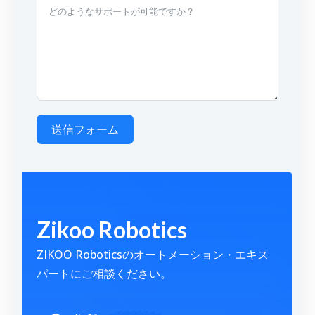
送信フォーム
A
l
t
Zikoo Robotics
e
r
ZIKOO Roboticsのオートメーション・エキス
n
パートにご相談ください。
a
t