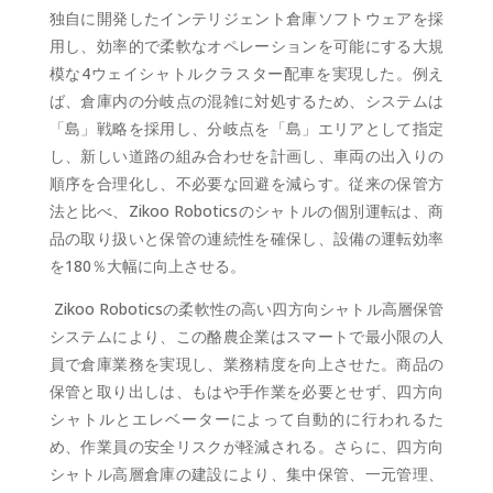
独自に開発したインテリジェント倉庫ソフトウェアを採
用し、効率的で柔軟なオペレーションを可能にする大規
模な4ウェイシャトルクラスター配車を実現した。例え
ば、倉庫内の分岐点の混雑に対処するため、システムは
「島」戦略を採用し、分岐点を「島」エリアとして指定
し、新しい道路の組み合わせを計画し、車両の出入りの
順序を合理化し、不必要な回避を減らす。従来の保管方
法と比べ、Zikoo Roboticsのシャトルの個別運転は、商
品の取り扱いと保管の連続性を確保し、設備の運転効率
を180％大幅に向上させる。
Zikoo Roboticsの柔軟性の高い四方向シャトル高層保管
システムにより、この酪農企業はスマートで最小限の人
員で倉庫業務を実現し、業務精度を向上させた。商品の
保管と取り出しは、もはや手作業を必要とせず、四方向
シャトルとエレベーターによって自動的に行われるた
め、作業員の安全リスクが軽減される。さらに、四方向
シャトル高層倉庫の建設により、集中保管、一元管理、