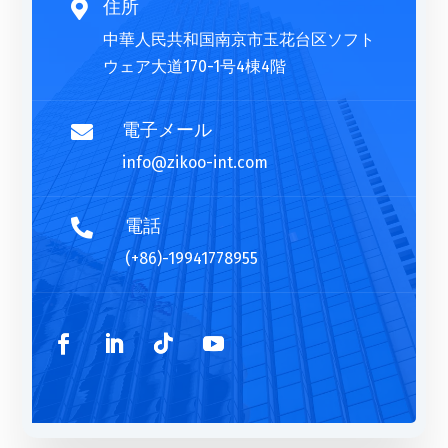
i
住所

v
中華人民共和国南京市玉花台区ソフト
e
ウェア大道170-1号4棟4階
:
電子メール

info@zikoo-int.com
電話

(+86)-19941778955