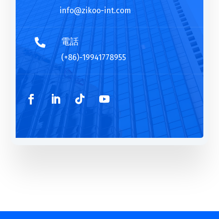
info@zikoo-int.com
電話

(+86)-19941778955