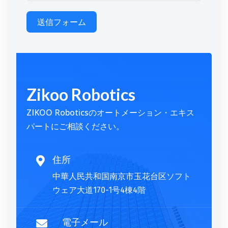
送信フォーム
A
l
t
Zikoo Robotics
e
r
ZIKOO Roboticsのオートメーション・エキス
n
パートにご相談ください。
a
t
i
住所

v
中華人民共和国南京市玉花台区ソフト
e
ウェア大道170-1号4棟4階
:
電子メール
