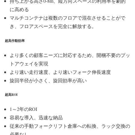
持ち上がる高さ0-8m、縦方向スペースの利用率を劇的
に高める
マルチコンテナは複数のフロアで混在させることがで
き、フロアスペースを完全に解放する。
超高作動効率
より多くの顧客ニーズに対応するため、開梱不要のプッ
トアウェイを実現
より速い走行速度、より速いフォーク伸長速度
旋回半径が小さく、旋回効率が高い
超高ROI
1～2年のROI
容易な導入、迅速な納品
従来の手動フォークリフト倉庫への転換、ラック交換の
必要なし