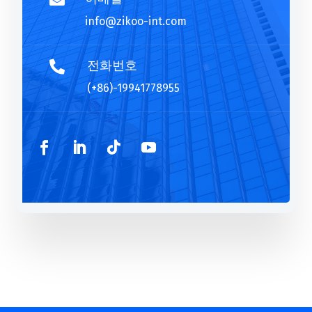

info@zikoo-int.com
전화번호

(+86)-19941778955