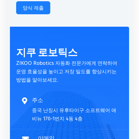
양식 제출
A
l
t
지쿠 로보틱스
e
r
ZIKOO Robotics 자동화 전문가에게 연락하여
n
운영 효율성을 높이고 저장 밀도를 향상시키는
a
방법을 알아보세요.
t
i
v
주소

e
중국 난징시 유후타이구 소프트웨어 애
:
비뉴 170-1번지 4동 4층
이메일