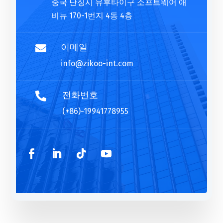
중국 난징시 유후타이구 소프트웨어 애
:
비뉴 170-1번지 4동 4층
이메일

info@zikoo-int.com
전화번호

(+86)-19941778955