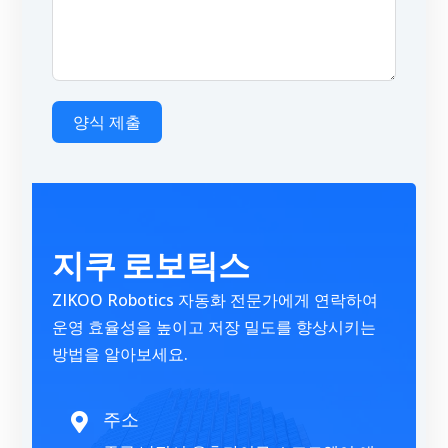
양식 제출
A
l
t
지쿠 로보틱스
e
r
ZIKOO Robotics 자동화 전문가에게 연락하여
n
운영 효율성을 높이고 저장 밀도를 향상시키는
a
방법을 알아보세요.
t
i
v
주소

e