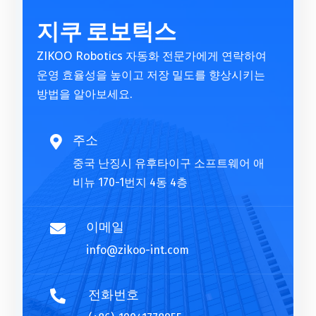
t
지쿠 로보틱스
e
r
ZIKOO Robotics 자동화 전문가에게 연락하여
n
운영 효율성을 높이고 저장 밀도를 향상시키는
a
방법을 알아보세요.
t
i
v
주소

e
중국 난징시 유후타이구 소프트웨어 애
:
비뉴 170-1번지 4동 4층
이메일

info@zikoo-int.com
전화번호
