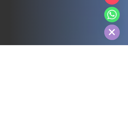
chaty
Hide
전체
3PL
냉장 유통
전력
식품
제조
제약
에너지
섬유 산업