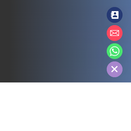
chaty
Hide
전체
3PL
냉장 유통
전력
식품
제조
제약
에너지
섬유 산업