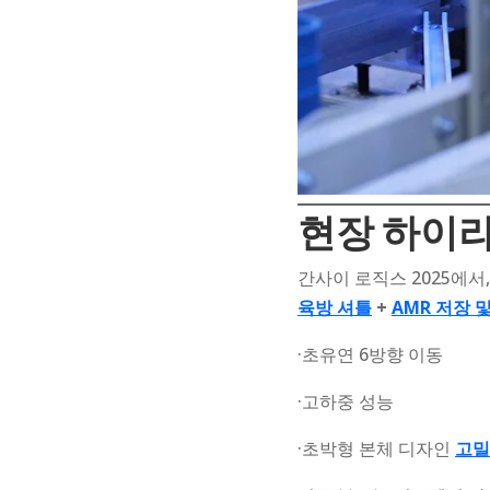
현장 하이라
간사이 로직스 2025에서
육방 셔틀
+
AMR 저장 
·초유연 6방향 이동
·고하중 성능
·초박형 본체 디자인
고밀