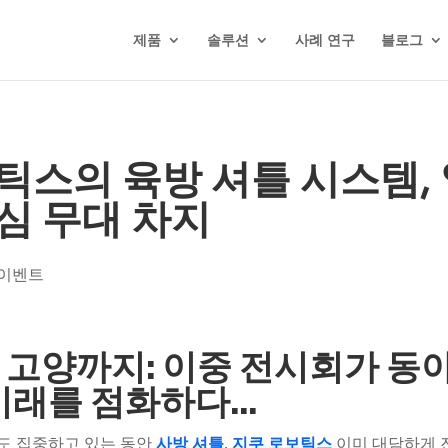
제품
솔루션
사례 연구
블로그
틱스의 육방 셔틀 시스템,
심 무대 차지
 이벤트
고양까지: 이중 전시회가 동
미래를 점화하다...
도 집중하고 있는 동안
사방 셔틀
,
지쿠 로보틱스
이미 대담하게