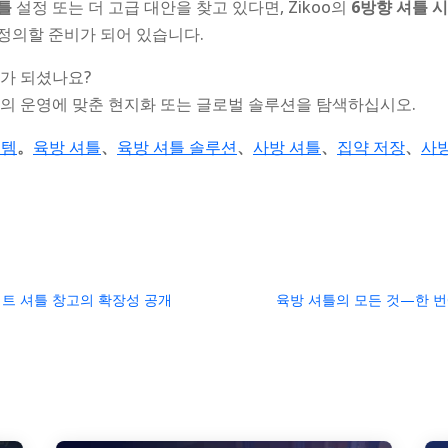
틀
설정 또는 더 고급 대안을 찾고 있다면, Zikoo의
6방향 셔틀 
정의할 준비가 되어 있습니다.
가 되셨나요?
의 운영에 맞춘 현지화 또는 글로벌 솔루션을 탐색하십시오.
스템
。
육방 셔틀
、
육방 셔틀 솔루션
、
사방 셔틀
、
집약 저장
、
사방
k
r
il
hare
레트 셔틀 창고의 확장성 공개
육방 셔틀의 모든 것—한 번