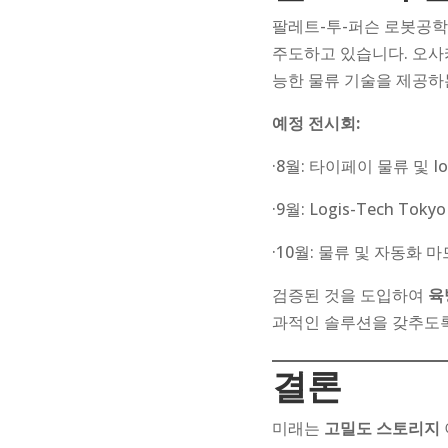
팔레트-투-퍼슨 로봇공학
주도하고 있습니다. 오
능한 물류 기술을 제공하
예정 전시회:
·8월: 타이페이 물류 및 I
·9월: Logis-Tech Toky
·10월: 물류 및 자동화 마
검증된 것을 도입하여
육
과적인 솔루션을 갖추도록
결론
미래는
고밀도 스토리지