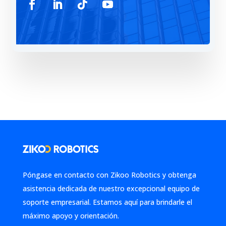
Póngase en contacto con Zikoo Robotics y obtenga
asistencia dedicada de nuestro excepcional equipo de
soporte empresarial. Estamos aquí para brindarle el
máximo apoyo y orientación.