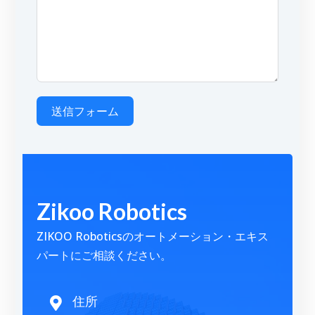
送信フォーム
A
l
t
Zikoo Robotics
e
r
ZIKOO Roboticsのオートメーション・エキス
n
パートにご相談ください。
a
t
i
住所
