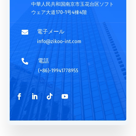
v
中華人民共和国南京市玉花台区ソフト
e
ウェア大道170-1号4棟4階
:
電子メール

info@zikoo-int.com
電話

(+86)-19941778955