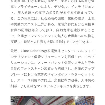
家電市場における旺盛な需要と、業界における広範な倉
庫サプライチェーンにより、デジタル、インテリジェン
ト、無人倉庫への変革の必要性がますます高まってい
る。この背景には、社会経済の発展、技術の進歩、土地
や労働力のコスト上昇がある。家電業界における四輪車
倉庫の応用は際立っており、自動倉庫を建設すること
で、企業はインテリジェントで無人な倉庫業への転換を
実現し、時間と人件費を大幅に削減することができる。
最近、Zikoo Roboticsは家電流通センターにパレットイ
ンテリジェント保管ソリューションを提供した。このソ
リューションは、スマートパレット保管システムと完全
自動のフォトスキャン装置から構成され、倉庫のアップ
グレードにおける業界のペインポイントをターゲットと
し、スペース利用率の向上、業務効率の改善、人件費の
削減、より正確なマテリアルピッキングを実現します。