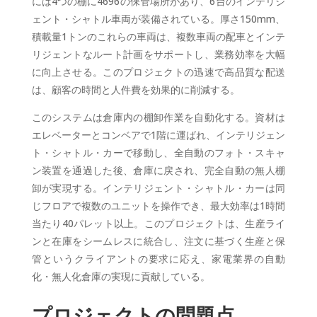
には4つの棚に4696の保管場所があり、6台のインテリジ
ェント・シャトル車両が装備されている。厚さ150mm、
積載量1トンのこれらの車両は、複数車両の配車とインテ
リジェントなルート計画をサポートし、業務効率を大幅
に向上させる。このプロジェクトの迅速で高品質な配送
は、顧客の時間と人件費を効果的に削減する。
このシステムは倉庫内の棚卸作業を自動化する。資材は
エレベーターとコンベアで1階に運ばれ、インテリジェン
ト・シャトル・カーで移動し、全自動のフォト・スキャ
ン装置を通過した後、倉庫に戻され、完全自動の無人棚
卸が実現する。インテリジェント・シャトル・カーは同
じフロアで複数のユニットを操作でき、最大効率は1時間
当たり40パレット以上。このプロジェクトは、生産ライ
ンと在庫をシームレスに統合し、注文に基づく生産と保
管というクライアントの要求に応え、家電業界の自動
化・無人化倉庫の実現に貢献している。
プロジェクトの問題点