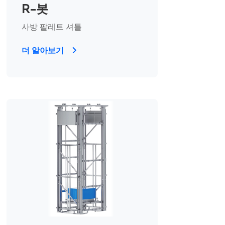
R-봇
사방 팔레트 셔틀
더 알아보기