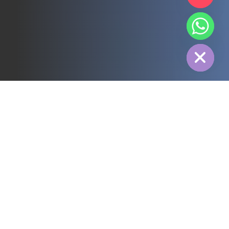
chaty
Hide
すべて
3PL
コールドチェーン
電力
フード
製造
医薬品
エネルギー
繊維産業