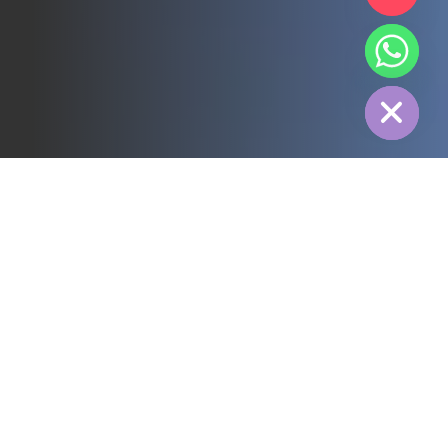
chaty
Hide
すべて
3PL
コールドチェーン
電力
フード
製造
医薬品
エネルギー
繊維産業