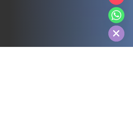
chaty
Hide
すべて
3PL
コールドチェーン
電力
フード
製造
医薬品
エネルギー
繊維産業