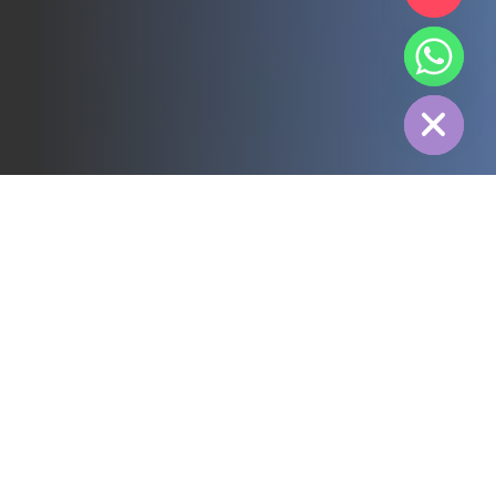
chaty
Hide
すべて
3PL
コールドチェーン
電力
フード
製造
医薬品
エネルギー
繊維産業