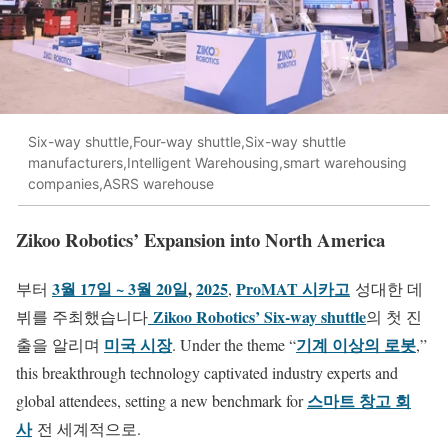
Six-way shuttle,Four-way shuttle,Six-way shuttle
manufacturers,Intelligent Warehousing,smart warehousing
companies,ASRS warehouse
Zikoo Robotics’ Expansion into North America
3월 17일 ~ 3월 20일
,
2025
ProMAT 시카고
부터
,
성대한 데
Zikoo Robotics’ Six-way shuttle
뷔를 주최했습니다
의 첫 진
미국 시장
기계 이상의 로봇
출을 알리며
. Under the theme “
,”
this breakthrough technology captivated industry experts and
스마트 창고 회
global attendees, setting a new benchmark for
사
전 세계적으로.