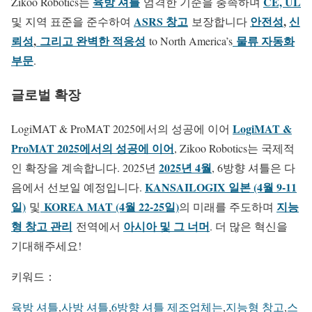
육방 셔틀
CE, UL
Zikoo Robotics는
엄격한 기준을 충족하며
ASRS 창고
안전성
,
신
및 지역 표준을 준수하여
보장합니다
뢰성
,
그리고 완벽한 적응성
물류 자동화
to North America’s
부문
.
글로벌 확장
LogiMAT &
LogiMAT & ProMAT 2025에서의 성공에 이어
ProMAT 2025에서의 성공에 이어
, Zikoo Robotics는 국제적
2025년 4월
인 확장을 계속합니다. 2025년
, 6방향 셔틀은 다
KANSAILOGIX 일본 (4월 9-11
음에서 선보일 예정입니다.
일)
KOREA MAT (4월 22-25일)
지능
및
의 미래를 주도하며
형 창고 관리
아시아 및 그 너머
전역에서
. 더 많은 혁신을
기대해주세요!
키워드：
육방 셔틀
,
사방 셔틀
,
6방향 셔틀 제조업체는
,
지능형 창고
,
스