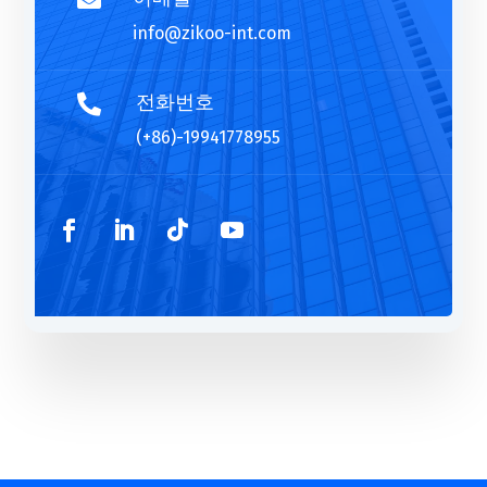

info@zikoo-int.com
전화번호

(+86)-19941778955