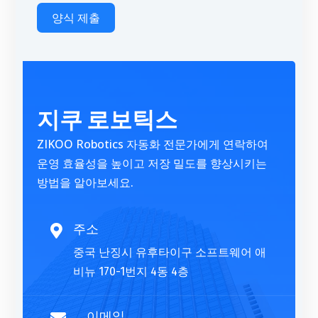
양식 제출
A
l
t
지쿠 로보틱스
e
r
ZIKOO Robotics 자동화 전문가에게 연락하여
n
운영 효율성을 높이고 저장 밀도를 향상시키는
a
방법을 알아보세요.
t
i
v
주소

e
중국 난징시 유후타이구 소프트웨어 애
:
비뉴 170-1번지 4동 4층
이메일