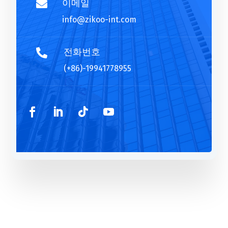
이메일

info@zikoo-int.com
전화번호

(+86)-19941778955