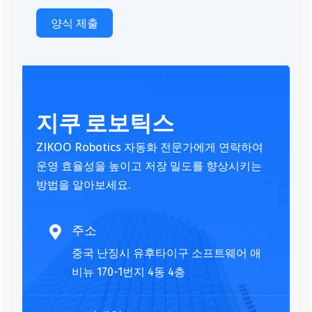
양식 제출
A
l
t
지쿠 로보틱스
e
r
ZIKOO Robotics 자동화 전문가에게 연락하여
n
운영 효율성을 높이고 저장 밀도를 향상시키는
a
방법을 알아보세요.
t
i
v
주소

e
중국 난징시 유후타이구 소프트웨어 애
:
비뉴 170-1번지 4동 4층