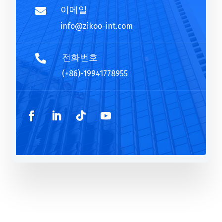
이메일

info@zikoo-int.com
전화번호

(+86)-19941778955