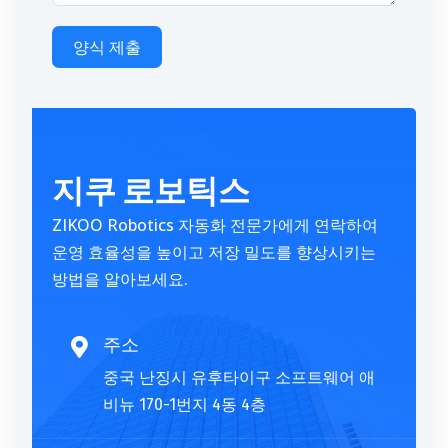
양식 제출
A
l
t
지쿠 로보틱스
e
r
ZIKOO Robotics 자동화 전문가에게 연락하여
n
운영 효율성을 높이고 저장 밀도를 향상시키는
a
방법을 알아보세요.
t
i
v
주소

e
중국 난징시 유후타이구 소프트웨어 애
:
비뉴 170-1번지 4동 4층