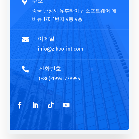
v
주소

e
중국 난징시 유후타이구 소프트웨어 애
:
비뉴 170-1번지 4동 4층
이메일

info@zikoo-int.com
전화번호

(+86)-19941778955