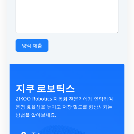
양식 제출
A
l
t
지쿠 로보틱스
e
r
ZIKOO Robotics 자동화 전문가에게 연락하여
n
운영 효율성을 높이고 저장 밀도를 향상시키는
a
방법을 알아보세요.
t
i