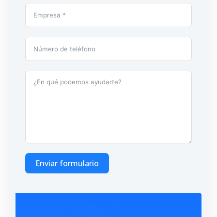
Enviar formulario
A
l
t