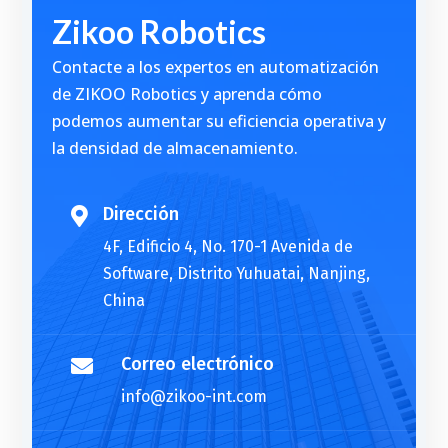
Zikoo Robotics
e
r
Contacte a los expertos en automatización
n
de ZIKOO Robotics y aprenda cómo
a
podemos aumentar su eficiencia operativa y
t
la densidad de almacenamiento.
i
v
e
Dirección

:
4F, Edificio 4, No. 170-1 Avenida de
Software, Distrito Yuhuatai, Nanjing,
China
Correo electrónico

info@zikoo-int.com