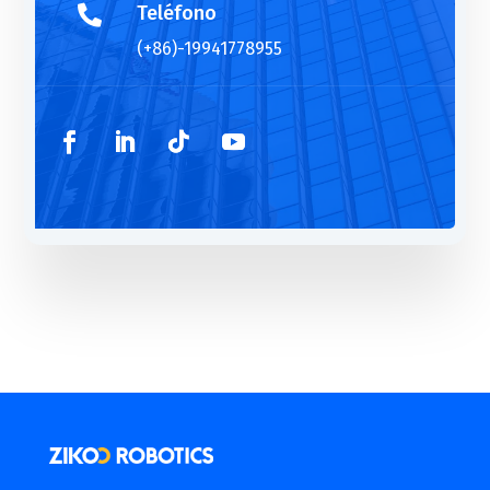
Teléfono

(+86)-19941778955