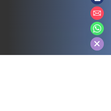
chaty
Hide
すべて
3PL
コールドチェーン
電力
フード
製造
医薬品
エネルギー
繊維産業