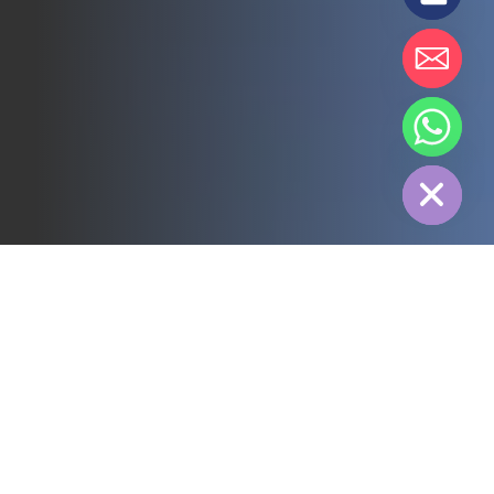
chaty
Hide
すべて
3PL
コールドチェーン
電力
フード
製造
医薬品
エネルギー
繊維産業