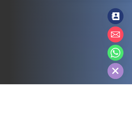
chaty
Hide
すべて
3PL
コールドチェーン
電力
フード
製造
医薬品
エネルギー
繊維産業