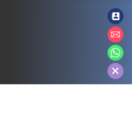
chaty
Hide
すべて
3PL
コールドチェーン
電力
フード
製造
医薬品
エネルギー
繊維産業